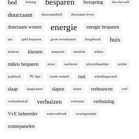
besparen
bed
boxspring
behang
doe-het-zelf
duurzaam
duurzaamheid
duurzaam leven
energie
duurzaam wonen
energie besparen
huis
epc
geld besparen
grote woonkamer
hergebruik
klussen
isoleren
maquette
meubels
milieu
milieu besparen
muur
nachtrust
plyurethaanlijm
politie
rust
praktisch
PU lijm
ronde eettafel
scheidingswand
slaap
slapen
verbouwen
slaapkamer
sloten
verf
verhuizen
verhuizing
verhuisbedrijf
verhuizer
VvE beheerder
waterverbruik
woningisolatie
zonnepanelen