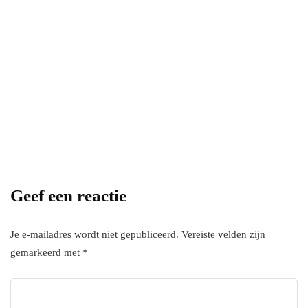
Power your team
with InHype
[mc4wp_form id="17"]
Add some text to explain benefits of
subscripton on your services.
Geef een reactie
Je e-mailadres wordt niet gepubliceerd.
Vereiste velden zijn
gemarkeerd met
*