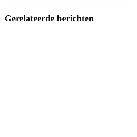
Gerelateerde berichten
beveiliging
Tips om je huis te beveiligen tegen inbraken
Door
samonlinemarketing
8 september 2020