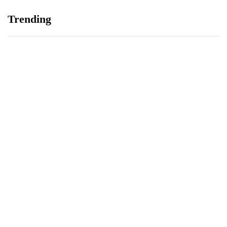
Trending
Hier moet u op letten bij het
Waar je allemaal rekening
kopen van boxsprings
mee moet houden bij de
plaatsing van zonnepanelen
7 januari 2020
18 augustus 2021