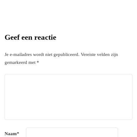
Add some text to explain benefits of
subscripton on your services.
Geef een reactie
Je e-mailadres wordt niet gepubliceerd.
Vereiste velden zijn
gemarkeerd met
*
Naam
*