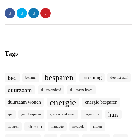
Tags
besparen
bed
boxspring
behang
doe-het-zelf
duurzaam
duurzaamheid
duurzaam leven
energie
duurzaam wonen
energie besparen
huis
epc
geld besparen
grote woonkamer
hergebruik
klussen
isoleren
maquette
meubels
milieu