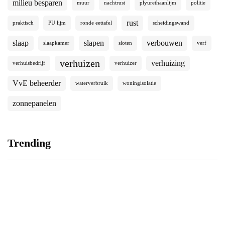
milieu besparen
muur
nachtrust
plyurethaanlijm
politie
rust
praktisch
PU lijm
ronde eettafel
scheidingswand
slaap
slapen
verbouwen
slaapkamer
sloten
verf
verhuizen
verhuizing
verhuisbedrijf
verhuizer
VvE beheerder
waterverbruik
woningisolatie
zonnepanelen
Trending