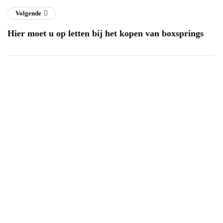
Volgende
Hier moet u op letten bij het kopen van boxsprings
Power your team
with InHype
[mc4wp_form id="17"]